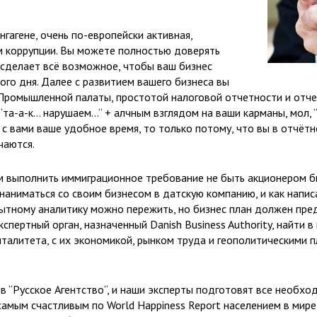
нгагене, очень по-европейски активная,
м коррупции. Вы можете полностью доверять
 сделает всё возможное, чтобы ваш бизнес
вого дня. Далее с развитием вашего бизнеса вы
ромышленной палаты, простотой налоговой отчетности и отчетн
“та-а-к… нарушаем…“ + алчным взглядом на ваши карманы, мол, “
в с вами ваше удобное время, то только потому, что вы в отчё
чаются.
ам выполнить иммиграционное требование не быть акционером б
 наниматься со своим бизнесом в датскую компанию, и как напис
ытному аналитику можно пережить, но бизнес план должен пре
спертный орган, назначенный Danish Business Authority, найти 
талитета, с их экономикой, рынком труда и геополитическими 
в “Русское Агентство“, и наши эксперты подготовят все необх
ё самым счастливым по World Happiness Report населением в мир