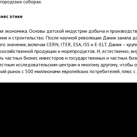
 городских соборах.
знес этике
я экономика. Основы датской индустрии добыча и производство
ие и строительство. После научной революции Дания заняла до
 значения, включая CERN, ITER, ESA, ISS и E-ELT. Дания – кру
кохозяйственной продукции и морепродуктов. И, естественно, вн
ть частных бизнес инвесторов и государственных и частных биз
естным исследовательским центрам и многому другому, чтобы о
кий рынок с 500 миллионами европейских потребителей, плюс с