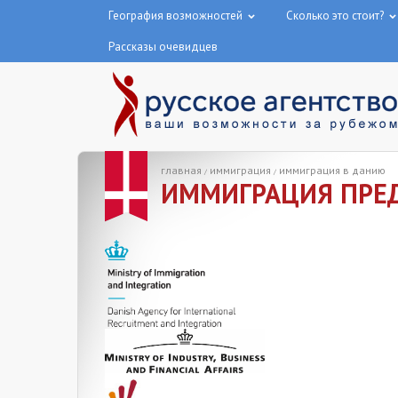
География возможностей
Сколько это стоит?
Рассказы очевидцев
главная
иммиграция
иммиграция в данию
/
/
ИММИГРАЦИЯ ПРЕД