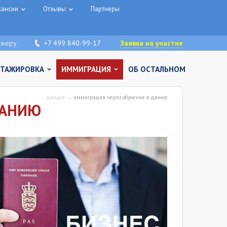
кансии
Отзывы
Партнеры
джеру
+7 499 840-99-17
Заявка на участие
СТАЖИРОВКА
ИММИГРАЦИЯ
ОБ ОСТАЛЬНОМ
дальше →
иммиграция через обучение в данию
ДАНИЮ