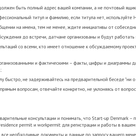
 должен быть полный адрес вашей компании, а не почтовый ящик
сиональный титул и фамилию, если титула нет, используйте Herr (
щении на имена, тем не менее, ждите инициативы от собеседн
бсуждения до встречи, датчане организованы и будут работать 
льтаций со всеми, кто имеет отношение к обсуждаемому проек
рганизованными и фактическими – факты, цифры и диаграммы д
;
у быстро, не задерживайтесь на предварительной беседе "ни о 
прямым вопросам, отвечайте конкретно, не уклоняясь от вопрос
варительные консультации и понимать, что Start-up Denmark – 
 residence permit и workpermit для регистрации и работы в ваше
 все необходимые документы и данные по запросу вашего менед