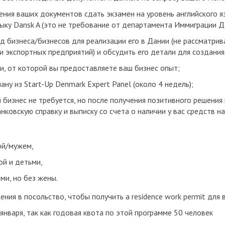
ния ваших документов сдать экзамен на уровень английского яз
зыку Dansk A (это не требование от департамента Иммиграции Д
 бизнеса/бизнесов для реализации его в Дании (не рассматрив
и экспортных предприятий) и обсудить его детали для создания
, от которой вы предоставляете ваш бизнес опыт;
ну из Start-Up Denmark Expert Panel (около 4 недель);
 бизнес не требуется, но после получения позитивного решения
нковскую справку и выписку со счета о наличии у вас средств н
ой/мужем,
ой и детьми,
ми, но без жены.
ния в посольство, чтобы получить a residence work permit для
января, так как годовая квота по этой программе 50 человек