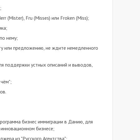
;
Mister), Fru (Misses) или Froken (Miss);
ика;
по нему;
ту или предложению, не ждите немедленного
ля поддержки устных описаний и выводов,
чём";
ов.
программа бизнес иммиграции в Данию, для
м инновационном бизнесе;
жера из "Русского Агентства";