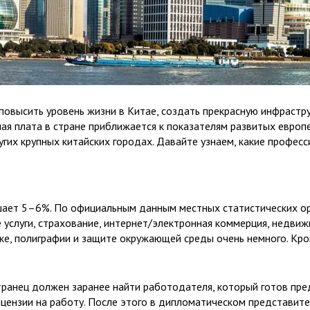
повысить уровень жизни в Китае, создать прекрасную инфрастру
ная плата в стране приближается к показателям развитых европ
угих крупных китайских городах. Давайте узнаем, какие професс
ышает 5–6%. По официальным данным местных статистических о
 услуги, страхование, интернет/электронная коммерция, недвиж
ике, полиграфии и защите окружающей среды очень немного. Кр
транец должен заранее найти работодателя, который готов пред
ицензии на работу. После этого в дипломатическом представите