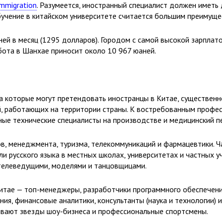
Immigration
. Разумеется, иностранный специалист должен иметь
бучение в китайском университете считается большим преимуще
ей в месяц (1295 долларов). Городом с самой высокой зарплато
бота в Шанхае приносит около 10 967 юаней.
 на которые могут претендовать иностранцы в Китае, существен
 работающих на территории страны. К востребованным професс
ые технические специалисты на производстве и медицинский п
в, менеджмента, туризма, телекоммуникаций и фармацевтики. Ч
ли русского языка в местных школах, университетах и частных 
телеведущими, моделями и танцовщицами.
тае — топ-менеджеры, разработчики программного обеспечения
я, финансовые аналитики, консультанты (наука и технологии) 
тывают звезды шоу-бизнеса и профессиональные спортсмены.