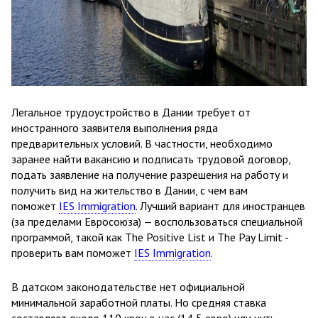
Легальное трудоустройство в Дании требует от
иностранного заявителя выполнения ряда
предварительных условий. В частности, необходимо
заранее найти вакансию и подписать трудовой договор,
подать заявление на получение разрешения на работу и
получить вид на жительство в Дании, с чем вам
поможет
IES Immigration
. Лучший вариант для иностранцев
(за пределами Евросоюза) — воспользоваться специальной
программой, такой как The Positive List и The Pay Limit -
проверить вам поможет
IES Immigration
.
В датском законодательстве нет официальной
минимальной заработной платы. Но средняя ставка
составляет около 110 крон в час (14,5 евро) или чуть