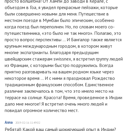
просто волшебна! От Хампи до заводи в Керале, с
объездом в Гоа, я увидел прекрасные пейзажи, которые
были совершенно новыми для меня. Путешествие в
местном поезде в Мумбаи было эпическим, особенно
когда поезд был переполнен. Но, по словам моего со-
путешественника, «это было не так много». Полагаю, это
просто вопрос перспективы ... И Бангалор также является
крупным международным городом, в котором живут
многие экспатрианты. Благодаря предыдущим
швейцарским стажерам swissnex, я встретил группу людей
из Франции, с которыми быстро подружились. Всегда
приятно разговаривать на вашем родном языке через
некоторое время ... И с ними я праздновал Рождество
традиционным французским способом. Единственное
различие заключалось в том, что это имело место на
террасе на солнце. Красота! Время, проведенное в Индии
дало мне многое! Я встретил очень много людей и
повидал огромное количество мест.
Алла
2019-02-16 11:49:02
Ребята)) Какой ваш самый шокирующий опыт в Индии?