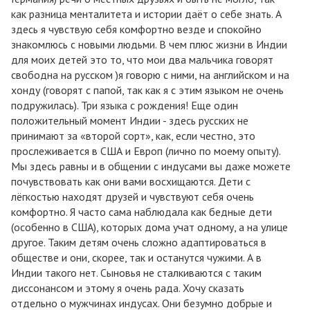
как разница менталитета и истории даёт о себе знать. А
здесь я чувствую себя комфортно везде и спокойно
знакомлюсь с новыми людьми. В чем плюс жизни в Индии
для моих детей это то, что мои два мальчика говорят
свободна на русском )я говорю с ними, на английском и на
хонду (говорят с папой, так как я с этим языком не очень
подружилась). Три языка с рождения! Еще один
положительный момент Индии - здесь русских не
принимают за «второй сорт», как, если честно, это
прослеживается в США и Европ (лично по моему опыту).
Мы здесь равны и в общении с индусами вы даже можете
почувствовать как они вами восхищаются. Дети с
лёгкостью находят друзей и чувствуют себя очень
комфортно. Я часто сама наблюдала как бедные дети
(особенно в США), которых дома учат одному, а на улице
другое. Таким детям очень сложно адаптироваться в
обществе и они, скорее, так и останутся чужими. А в
Индии такого нет. Сыновья не сталкиваются с таким
диссонансом и этому я очень рада. Хочу сказать
отдельно о мужчинах индусах. Они безумно добрые и