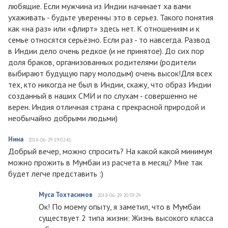
любящие. Если мужчина из Индии начинает ха вами
ухаживать - будьте уверенны это в серьез. Такого понятия
как «на раз» или «флирт» здесь нет. К отношениям и к
семье относятся серьёзно. Если раз - то навсегда. Развод
в Индии дело очень редкое (и не принятое). До сих пор
доля браков, организованных родителями (родители
выбирают будущую пару молодым) очень высок!Для всех
тех, кто никогда не был в Индии, скажу, что образ Индии
созданный в наших СМИ и по слухам - совершенно не
верен. Индия отличная страна с прекрасной природой и
необычайно добрыми людьми)
Нина
2018-06-29 19:02:41
Добрый вечер, можно спросить? На какой какой минимум
можно прожить в Мумбаи из расчета в месяц? Мне так
будет легче представить :)
Муса Тохтасимов
2018-06-29 20:59:29
Ок! По моему опыту, я заметил, что в Мумбаи
существует 2 типа жизни: Жизнь высокого класса