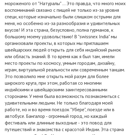
мороженого от "Натуралы" ... Это правда, что много моих
воспоминаний связано с пищей не только из-за уровня
специ, которые изначально были слишком острыми для
меня, но особенно из-за разнообразия и удивительных
вкусов! И эта страна, безусловно, полна гурманов, к
большому моему удовольствию! В "swissnex India" мы
организовали проекты, в которых мы приглашаем
швейцарских людей открыть для себя индийский рынок
или область знаний. В то время как я был там, имели
место проекты по космосу, умным городам, дизайну,
играм, виртуальной реальности или современным танцам.
Это позволило мне открыть мой разум для более
широкого круга, при этом, работая со многими
индийскими и швейцарскими заинтересованными
сторонами. У меня была возможность познакомиться с
удивительными людьми. Не только благодаря моей
работе, но и во время поездок "Убере", поезде или в
автобусе. Бангалор - огромный город, но каждый
фестиваль или длинные выходные - это повод для
путешествий и знакомства с красотой Индии. Эта страна