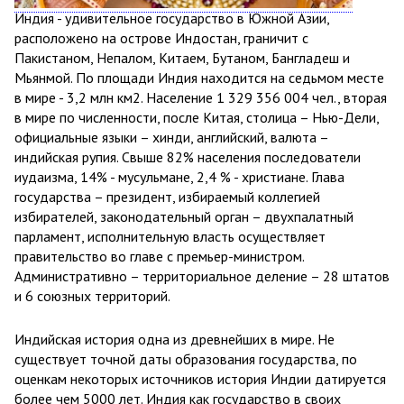
Индия - удивительное государство в Южной Азии,
расположено на острове Индостан, граничит с
Пакистаном, Непалом, Китаем, Бутаном, Бангладеш и
Мьянмой. По площади Индия находится на седьмом месте
в мире - 3,2 млн км2. Население 1 329 356 004 чел., вторая
в мире по численности, после Китая, столица – Нью-Дели,
официальные языки – хинди, английский, валюта –
индийская рупия. Свыше 82% населения последователи
иудаизма, 14% - мусульмане, 2,4 % - христиане. Глава
государства – президент, избираемый коллегией
избирателей, законодательный орган – двухпалатный
парламент, исполнительную власть осуществляет
правительство во главе с премьер-министром.
Административно – территориальное деление – 28 штатов
и 6 союзных территорий.
Индийская история одна из древнейших в мире. Не
существует точной даты образования государства, по
оценкам некоторых источников история Индии датируется
более чем 5000 лет. Индия как государство в своих