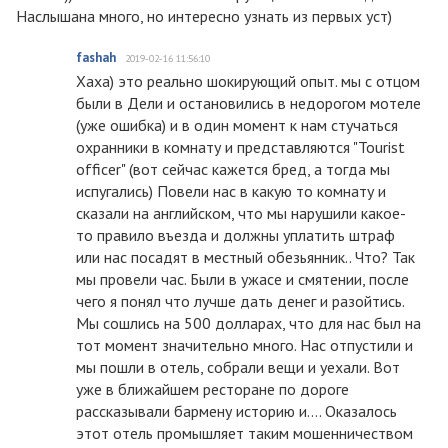
Наслышана много, но интересно узнать из первых уст)
fashah
2019-02-16 11:56:10
Хаха) это реально шокирующий опыт. мы с отцом
были в Дели и остановились в недорогом мотеле
(уже ошибка) и в один момент к нам стучаться
охранники в комнату и представляются "Tourist
officer" (вот сейчас кажется бред, а тогда мы
испугались) Повели нас в какую то комнату и
сказали на английском, что мы нарушили какое-
то правило въезда и должны уплатить штраф
или нас посадят в местный обезьянник.. Что? Так
мы провели час. Были в ужасе и смятении, после
чего я понял что лучше дать денег и разойтись.
Мы сошлись на 500 долларах, что для нас был на
тот момент значительно много. Нас отпустили и
мы пошли в отель, собрали вещи и уехали. Вот
уже в ближайшем ресторане по дороге
рассказывали бармену историю и.... Оказалось
этот отель промышляет таким мошенничеством