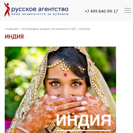
+7 499 840-99-17
главная
география ваших возможностей
страны
/
/
ИНДИЯ