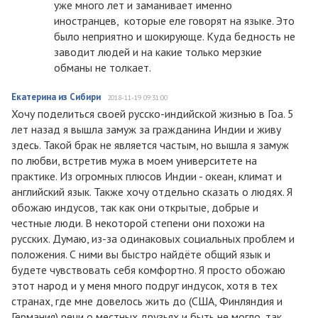
уже много лет и заманивает именно
иностранцев, которые еле говорят на языке. Это
было неприятно и шокирующе. Куда бедность не
заводит людей и на какие только мерзкие
обманы не толкает.
Екатерина из Сибири
2018-11-19 09:31:00
Хочу поделиться своей русско-индийской жизнью в Гоа. 5
лет назад я вышла замуж за гражданина Индии и живу
здесь. Такой брак не является частым, но вышла я замуж
по любви, встретив мужа в моем университете на
практике. Из огромных плюсов Индии - океан, климат и
английский язык. Также хочу отдельно сказать о людях. Я
обожаю индусов, так как они открытые, добрые и
честные люди. В некоторой степени они похожи на
русских. Думаю, из-за одинаковых социальных проблем и
положения. С ними вы быстро найдёте общий язык и
будете чувствовать себя комфортно. Я просто обожаю
этот народ и у меня много подруг индусок, хотя в тех
странах, где мне довелось жить до (США, Финляндия и
Германия) речи о местных друзьях и быть не могло, так