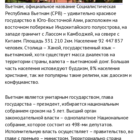
Вьетнам, официальное название Социалистическая
Республика Вьетнам (СРВ) – удивительно красивое
государство в Юго-Восточной Азии, расположен на
восточном побережье Индокитайского полуострова, на
западе граничит с Лаосом и Камбоджей, на севере с
Китаем. Площадь 331 210 2км. Население 92 447 857
человек. Столица – Ханой, государственный язык –
вьетнамский, хотя существует масса диалектов на
территории страны, валюта – вьетнамский донг. Большая
часть населения исповедуют буддизм, 8% населения
христиане, так же популярны такие религии, как даосизм и
конфуцианство.
Вьетнам является унитарным государством, глава
государства – президент, избирается национальным
собранием сроком на 5 лет. Высший орган
законодательной власти – однопалатное Национальное
собрание, которое состоит из 498-ми депутатов.
Исполнительную власть осуществляет – правительство, во
главе с премьер – министром. Территориально страна