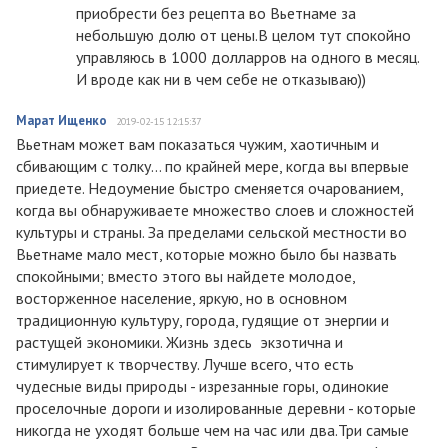
приобрести без рецепта во Вьетнаме за
небольшую долю от цены.В целом тут спокойно
управляюсь в 1000 долларров на одного в месяц.
И вроде как ни в чем себе не отказываю))
Марат Ищенко
2019-02-15 12:15:37
Вьетнам может вам показаться чужим, хаотичным и
сбивающим с толку… по крайней мере, когда вы впервые
приедете. Недоумение быстро сменяется очарованием,
когда вы обнаруживаете множество слоев и сложностей
культуры и страны. За пределами сельской местности во
Вьетнаме мало мест, которые можно было бы назвать
спокойными; вместо этого вы найдете молодое,
восторженное население, яркую, но в основном
традиционную культуру, города, гудящие от энергии и
растущей экономики. Жизнь здесь экзотична и
стимулирует к творчеству. Лучше всего, что есть
чудесные виды природы - изрезанные горы, одинокие
проселочные дороги и изолированные деревни - которые
никогда не уходят больше чем на час или два.Три самые