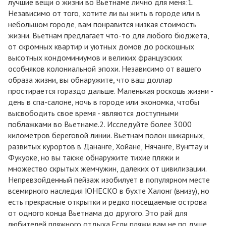
лучшие вещи о жизни во Вьетнаме лично для меня:1.
Независимо от того, хотите ли вы жить в городе или в
небольшом городе, вам понравится низкая стоимость
жизни. Вьетнам предлагает что-то для любого бюджета,
от скромных квартир и уютных домов до роскошных
высотных кондоминиумов и великих французских
особняков колониальной эпохи. Независимо от вашего
образа жизни, вы обнаружите, что ваш доллар
простирается гораздо дальше. Маленькая роскошь жизни -
день в спа-салоне, ночь в городе или экономка, чтобы
высвободить свое время - являются доступными
поблажками во Вьетнаме.2. Исследуйте более 3000
километров береговой линии. Вьетнам полон шикарных,
развитых курортов в Дананге, Хойане, Нячанге, Вунгтау и
Фукуоке, но вы также обнаружите тихие пляжи и
множество скрытых жемчужин, далеких от цивилизации.
Непревзойденный пейзаж изобилует в популярном месте
всемирного наследия ЮНЕСКО в бухте Халонг (внизу), но
есть прекрасные открытки и редко посещаемые острова
от одного конца Вьетнама до другого. Это рай для
любителей пляжного отдыха.Если пляжи вам не по душе,