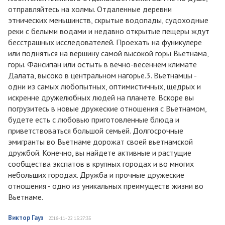
отправляйтесь на холмы. Отдаленные деревни
этнических меньшинств, скрытые водопады, судоходные
реки с белыми водами и недавно открытые пещеры ждут
бесстрашных исследователей. Проехать на фуникулере
или подняться на вершину самой высокой горы Вьетнама,
горы. Фансипан или остыть в вечно-весеннем климате
Далата, высоко в центральном нагорье.3. Вьетнамцы -
одни из самых любопытных, оптимистичных, щедрых и
искренне дружелюбных людей на планете. Вскоре вы
погрузитесь в новые дружеские отношения с Вьетнамом,
будете есть с любовью приготовленные блюда и
приветствоваться большой семьей. Долгосрочные
эмигранты во Вьетнаме дорожат своей вьетнамской
дружбой. Конечно, вы найдете активные и растущие
сообщества экспатов в крупных городах и во многих
небольших городах. Дружба и прочные дружеские
отношения - одно из уникальных преимуществ жизни во
Вьетнаме.
Виктор Гауз
2018-11-22 15:27:35