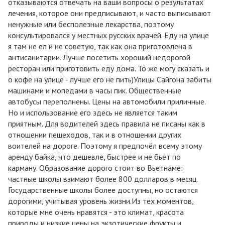
отказываются отвечать на ваши вопросы о результатах
лечения, которое они предписывают, и часто выписывают
ненужные или бесполезные лекарства, поэтому
консультировался у местных русских врачей. Еду на улице
я там не ел и не советую, так как она приготовлена в
антисанитарии. Лучше посетить хороший недорогой
ресторан или приготовить еду дома. То же могу сказать и
о кофе на улице - лучше его не пить)Улицы Сайгона забиты
машинами и мопедами в часы пик. Общественные
автобусы переполнены. Цены на автомобили приличные.
Но и использование его здесь не является таким
приятным. Для водителей здесь правила не писаны как в
отношении пешеходов, так и в отношении других
воителей на дороге. Поэтому я предпочёл всему этому
аренду байка, что дешевле, быстрее и не бьет по
карману. Образование дорого стоит во Вьетнаме:
частные школы взимают более 800 долларов в месяц.
Государственные школы более доступны, но остаются
дорогими, учитывая уровень жизни.Из тех моментов,
которые мне очень нравятся - это климат, красота
природы и низкие цены на экзотические фрукты и