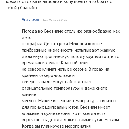
поехать отдыхать надолго и хочу понять что брать с
собой ) Спасибо
Анастасия
2019-02-15 13:34:51
Погода во Вьетнаме столь же разнообразна, как
и его
география. Дельта реки Меконг и южные
прибрежные низменности испытывают жаркую
и влажную тропическую погоду круглый год, в то
время как в дельте Красной реки
на севере климат четыре сезона. В горах на
крайнем северо-востоке и
северо-западе могут наблюдаться
отрицательные температуры и даже снег в
зимние
месяцы. Мягкие весенние температуры типичны
для горных центральных гор. Вьетнам имеет
влажные и сухие сезоны, хотя всегда есть
вероятность дождя, даже в самые сухие месяцы.
Когда вы планируете мероприятия