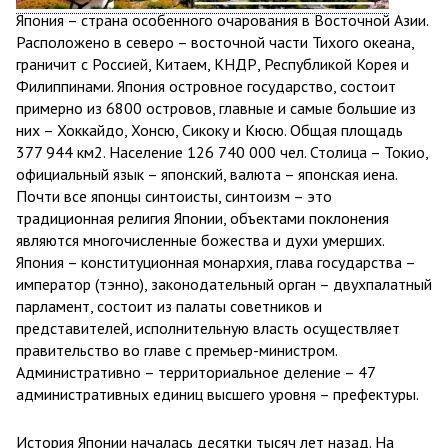
Япония – страна особенного очарования в Восточной Азии.
Расположено в северо – восточной части Тихого океана,
граничит с Россией, Китаем, КНДР, Республикой Корея и
Филиппинами. Япония островное государство, состоит
примерно из 6800 островов, главные и самые большие из
них – Хоккайдо, Хонсю, Сикоку и Кюсю. Общая площадь
377 944 км2. Население 126 740 000 чел. Столица – Токио,
официальный язык – японский, валюта – японская иена.
Почти все японцы синтоисты, синтоизм – это
традиционная религия Японии, объектами поклонения
являются многочисленные божества и духи умерших.
Япония – конституционная монархия, глава государства –
император (тэнно), законодательный орган – двухпалатный
парламент, состоит из палаты советников и
представителей, исполнительную власть осуществляет
правительство во главе с премьер-министром.
Административно – территориальное деление – 47
административных единиц высшего уровня – префектуры.
История Японии началась десятки тысяч лет назад. На