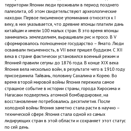
территории Японии люди проживали в период позднего
палеолита, об этом свидетельствуют археологические
находки. Первое письменное упоминания относятся к I
веку, в них указывается, что древние японцы платили дань
китайцам и имели 100 малых стран. В это время японцы
занимались земледелием, выращивали рис и просо. В V
сформировалось полноценное государство – Ямато. Люди
осваивали письменность, в VII веке пришел буддизм. С XII
века в стране фактически установился военный режим и
Японией правили сегуны до 1876 года. В конце XIX века
Япония вела несколько войн, в результате чего в 1910 году
присоединила Тайвань, половину Сахалина и Корею. Во
время второй мировой войны Япония пережила самое
страшное событие в истории страны, города Хиросима и
Нагасаки подверглись атомной бомбардировке, на
восстановление потребовались десятилетия. После
холодной войны Япония заметно стала расти в научно –
технической сфере. Япония стала одной из самых
лидирующих стран в этой области и сохраняет этот статус
по сей день.