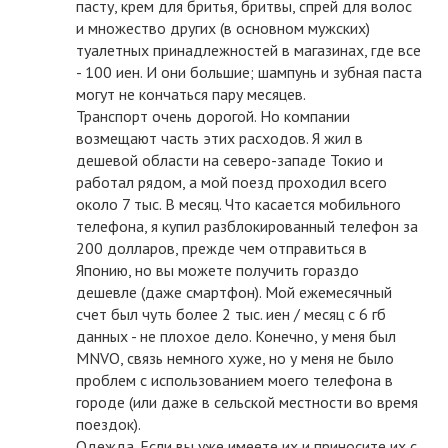
пасту, крем для бритья, бритвы, спрей для волос
и множество других (в основном мужских)
туалетных принадлежностей в магазинах, где все
- 100 иен. И они большие; шампунь и зубная паста
могут не кончаться пару месяцев.
Транспорт очень дорогой. Но компании
возмещают часть этих расходов. Я жил в
дешевой области на северо-западе Токио и
работал рядом, а мой поезд проходил всего
около 7 тыс. В месяц. Что касается мобильного
телефона, я купил разблокированный телефон за
200 долларов, прежде чем отправиться в
Японию, но вы можете получить гораздо
дешевле (даже смартфон). Мой ежемесячный
счет был чуть более 2 тыс. иен / месяц с 6 гб
данных - не плохое дело. Конечно, у меня был
MNVO, связь немного хуже, но у меня не было
проблем с использованием моего телефона в
городе (или даже в сельской местности во время
поездок).
Одежда. Если вы уже имеете их и приносите их с