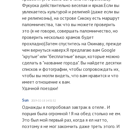
Фукуока действительно веселая и яркая.Если вы
увлекаетесь культурой и религией (даже если вы
не религиозны), на острове Сикоку есть маршрут
паломничества, так что вы можете проверить
это (я не говорю, совершать паломничество, но
проверить несколько храмов будет
прохладно)Затем спуститесь на Окинаву, прежде
чем вернуться наверх.Я предлагаю вам Google
"крутые" или "бесплатные" вещи, которые можно
сделать в "название города". Вы найдете десятки
списков и фотографии, чтобы сопровождать их,
чтобы вы могли видеть, что вам нравится и что
имеет отношение к вам.
Удачной поездки!
Sun
2019-02-18 14:51:52
Однажды я попробовал завтрак в отеле.. И
порция была огромной ! Я на обед столько не ем.
Это был мой первый раз, когда я ел натто,
поэтому я не мог закончить даже треть этого. И