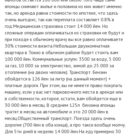
японцы снимают жилье и половина из них живет именно
так, но аренда равна стоимости по ипотеке, что здесь
очень выгодно, так как переплата составляет 0.8% в
год.Медицинская страховка стоит 14 000 йен. Но
сложные операции оплачиваться из страховки не будут и
при походе к обычному врачу вы все равно оплачиваете
30% стоимости визита.Небольшая двухкомнатная
квартира в Токио в обычном районе будет стоить вам
100 000 йен. Коммунальные услуги: 3500 за воду, 5 000
за газ, 10 000 за электричество, зимой до 25 000 за
отопление (на двоих человек). Транспорт. Бензин
обойдется в 126 йен за литр (на данный момент) +
платные дороги. При этом, вы не имеете право покупать
машину, если у вас нет парковочного места в аренде или
в собственности, которое, кстати, вам обойдется еще в
30 000 йен в месяц. В среднем 125л бензина японцы
тратят в месяц на автомобиле и это 20 000 йен в
месяц.Общественный транспорт. Поезда здесь очень
дорогие (700 йен в оба конца), а про такси вообще молчу.
Для 5ти дней в неделю 14 000 йен.На еду примерно 30