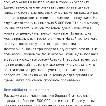
том, что живу я в центре Токио в хороших условиях.
Единственное, чем не очень выгодно жить в центре
города - отсутствие дешевых супермаркетов вокруг и раз
в неделю приходится ездить подальше за покупками. На
еду в месяц трачу минимально 5 000 йен. Это очень мало,
но мне хватает. В нашем гостевом доме 5 комнат и я
живу в отдельной маленькой комнатке. По началу, не
могла привыкнуть к тесноте в 4 кв. м. Но сейчас понимаю,
что тут только ночую и этого пространства
достаточно.Насчет транспорта могу сказать, что им я не
пользуюсь - экономлю. До языковой школы идти пол часа,
а работа находится совсем близко. И вообще транспорт
тут не дешевый, поэтому и экономим.Могу сказать, что
практически все русские студенты, которых я знаю
работают. Так как на жизнь в Токио уходят приличные
суммы, даже при самом скромном проживании.
Дмитрий Шаров
2018-11-21 12:30:31
Расскажу о стоимости жизни в Японии.Итак, средняя
зарплата в Японии - 300 000 йен в месяц. После уплаты
налогов остается 260 000 или около того.Чаще сами