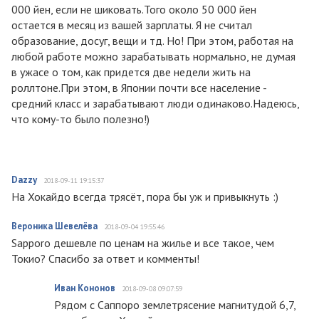
000 йен, если не шиковать.Того около 50 000 йен
остается в месяц из вашей зарплаты. Я не считал
образование, досуг, вещи и тд. Но! При этом, работая на
любой работе можно зарабатывать нормально, не думая
в ужасе о том, как придется две недели жить на
роллтоне.При этом, в Японии почти все население -
средний класс и зарабатывают люди одинаково.Надеюсь,
что кому-то было полезно!)
Dazzy
2018-09-11 19:15:37
На Хокайдо всегда трясёт, пора бы уж и привыкнуть :)
Вероника Шевелёва
2018-09-04 19:55:46
Sapporo дешевле по ценам на жилье и все такое, чем
Токио? Спасибо за ответ и комменты!
Иван Кононов
2018-09-08 09:07:59
Рядом с Саппоро землетрясение магнитудой 6,7,