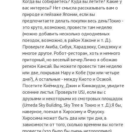
Когда вы собираетесь? Куда вы летите? Какие у
вас интересы? Нет смысла рассказывать вам о
природе и пейзаже Японии, если вы
предпочитаете делать покупки весь день!Токио -
это круто, возможно, провести там неделю
(можно добавить несколько однодневных
поездок, возможно, в район Хаконе и т. Д.).
Проверьте Акиба, Сибуя, Харадзюку, Синдзюку и
многое другое. Робот-ресторан, хоть и немного
приторный, но веселый вечер.Лично я обожаю
регион Кансай. Вы можете провести там неделю
или две, покрывая Нару и Кобе (три или четыре
дня?), А остальные - между Киото и Осакой.
Посетите Киёмидзу, Джин и Кинкакудзи, увидите
осенние листья. Проверьте USJ, если вы с
друзьями и некоторыми из смотровых площадок
(Umeda Sky Building, Sky Tree в Токио и т. Д.).Я бы,
наверное, поехал в Хиросиму и Фукуоку.
Хиросима может быть два или три дня, в
зависимости от того, сколько времени вы хотите
провести (это было бы очень неторопливо).