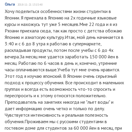
Ольга
2018-11-21 13:15:48
Хочу поделиться особенностями жизни студентки в
Японии. Я приехала в Японию на 2х годичные языковые
курсы и нахожусь тут уже 5 месяцев.Мне 22 года и я из
Рязани приехала сюда, так как просто с детства обожаю
Японию и азиатскую культуру.Итак, мой день начинается в
3:40 и с 6 до 8 утра я работаю в супермаркете,
раскладывая продукты, потом после учебы с 6 до 4х
вечера.За месяц мне удается заработать 150 000 йен в
месяц. Работаю по 6 часов в день и, конечно, утренние
часы оплачиваются выше.Учеба тут мне очень нравится.
Этот год я изучаю японский. В Японии очень серьезный
подход к процессу обучения. Все происходит в маленьких
группах и всегда есть возможность что-то спросить и
переспросить и к этому относятся положительно.
Преподаватель на занятиях никогда не "льет воды" и
дает информацию очень четко и только по делу.
Чувствуется интенсивность и реальная полезность
обучения.Проживаем мы с русскими студентами в
гостевом доме для студентов за 60 000 йен в месяц, при