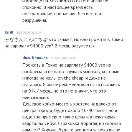
и вообще на Хоккайдо со пятого числа не
спокойно. В настоящее время есть
пострадавшие, пропавшие без вести и
разрушения.
Kirill
2018-06-04 20:18:07
みなさんこんにちは!Кто скажет, можно прожить в Токио
на зарплату 94000 yen? В месяц разумеется.
Иван Кононов
2018-09-08 09:02:25
Прожить в Токио на зарплату 94000 yen не
проблема, и не надо слушать умников, которые
никогда не жилы on the cheap, и даже не
пытались. Я бы не рекомендовал пытаться жить
на 94k / месяц, но это не значит, что это
невозможно.
Дешевое койко-место в хостеле недалеко от
центра города, будет около 30-40 тысяч, но я
видел за примерно такие цены и в некоторых
кварталах Сибуя. Страховка дорогая, но сколько
вам лет? Короче, будете экономить, пока вы не