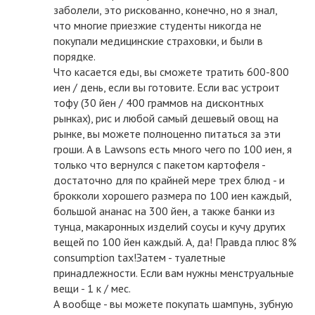
заболели, это рискованно, конечно, но я знал,
что многие приезжие студенты никогда не
покупали медицинские страховки, и были в
порядке.
Что касается еды, вы сможете тратить 600-800
иен / день, если вы готовите. Если вас устроит
тофу (30 йен / 400 граммов на дисконтных
рынках), рис и любой самый дешевый овощ на
рынке, вы можете полноценно питаться за эти
гроши. А в Lawsons есть много чего по 100 иен, я
только что вернулся с пакетом картофеля -
достаточно для по крайней мере трех блюд - и
брокколи хорошего размера по 100 иен каждый,
большой ананас на 300 йен, а также банки из
тунца, макаронных изделий соусы и кучу других
вещей по 100 йен каждый. А, да! Правда плюс 8%
consumption tax!Затем - туалетные
принадлежности. Если вам нужны менструальные
вещи - 1 к / мес.
А вообще - вы можете покупать шампунь, зубную