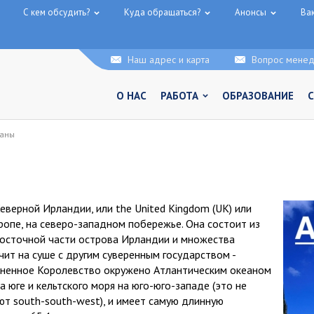
С кем обсудить?
Куда обращаться?
Анонсы
Ва
Наш адрес и карта
Вопрос мене
О НАС
РАБОТА
ОБРАЗОВАНИЕ
раны
верной Ирландии, или the United Kingdom (UK) или
ропе, на северо-западном побережье. Она состоит из
восточной части острова Ирландии и множества
ит на суше с другим суверенным государством -
диненное Королевство окружено Атлантическим океаном
 юге и кельтского моря на юго-юго-западе (это не
ют south-south-west), и имеет самую длинную