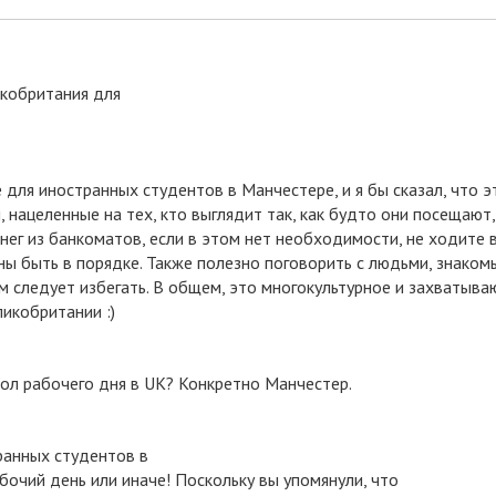
икобритания для
 для иностранных студентов в Манчестере, и я бы сказал, что э
 нацеленные на тех, кто выглядит так, как будто они посещают, 
ег из банкоматов, если в этом нет необходимости, не ходите
жны быть в порядке. Также полезно поговорить с людьми, знакомы
м следует избегать. В общем, это многокультурное и захватыва
икобритании :)
пол рабочего дня в UK? Конкретно Манчестер.
ранных студентов в
очий день или иначе! Поскольку вы упомянули, что