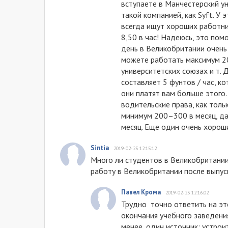
вступаете в Манчестерский ун
такой компанией, как Syft. У
всегда ищут хороших работни
8,50 в час! Надеюсь, это по
день в Великобритании очень 
можете работать максимум 20 
университетских союзах и т. 
составляет 5 фунтов / час, к
они платят вам больше этого
водительские права, как толь
минимум 200–300 в месяц, да
месяц. Еще один очень хороши
Sintia
2019-02-25 12:15:12
Много ли студентов в Великобритании
работу в Великобритании после выпус
Павел Крома
2019-02-25 12:16:02
Трудно точно ответить на эт
окончания учебного заведени
менее, один источник: устрои