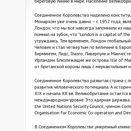
береговую линию в мире. Население Великобри
Соединенное Королевство наделено конституц
Монархом уже очень давно – с 1952 года, являе
Лондон, что мы все навсегда запомнили из наш
помнил на зубок, что "London is a capital of the
утруждаясь. Тем временем, Лондон глобальный
Человек и стал четвертым по величине в Евро
Бирмингем, Лидс, Глазго, Ливерпуле и Манчест
Ирландии. Близлежащие же острова Isle of Man,
от британской короны лишь с меркантильным 
Соединенное Королевство развитая страна с п
развития человеческого потенциала. А истори
XIX и начала XX вв. Великобритания остается
международном уровне. Это ядерная держава,
the United Nations Security Council, членом Com
Organisation for Economic Co-operation and Dev
В Соединенном Королевстве умеренный климат