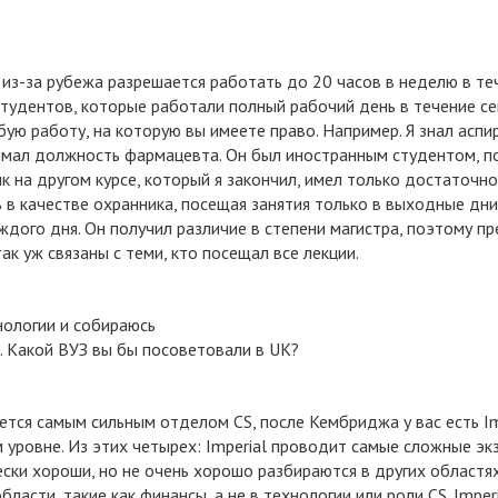
из-за рубежа разрешается работать до 20 часов в неделю в теч
студентов, которые работали полный рабочий день в течение се
ую работу, на которую вы имеете право. Например. Я знал аспи
нимал должность фармацевта. Он был иностранным студентом, 
 на другом курсе, который я закончил, имел только достаточно 
 в качестве охранника, посещая занятия только в выходные дни
ждого дня. Он получил различие в степени магистра, поэтому пр
так уж связаны с теми, кто посещал все лекции.
нологии и собираюсь
. Какой ВУЗ вы бы посоветовали в UK?
ется самым сильным отделом CS, после Кембриджа у вас есть Impe
 уровне. Из этих четырех: Imperial проводит самые сложные эк
ски хороши, но не очень хорошо разбираются в других областях
бласти, такие как финансы, а не в технологии или роли CS. Impe