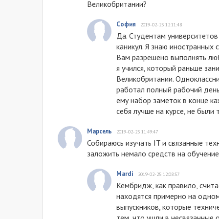
Великобритании?
София
2019-02-25 12:11:48
Да. Студентам университетов 
каникул. Я знаю иностранных 
Вам разрешено выполнять люб
я учился, который раньше за
Великобритании. Одноклассник
работал полный рабочий день
ему набор заметок в конце ка
себя лучше на курсе, не были 
Марсель
2019-02-25 11:49:47
Собираюсь изучать IT и связанные тех
заложить немало средств на обучение
Mardi
2019-02-25 12:08:57
Кембридж, как правило, счита
находятся примерно на одном
выпускников, которые техниче
тем, что ушли в несвязанные о