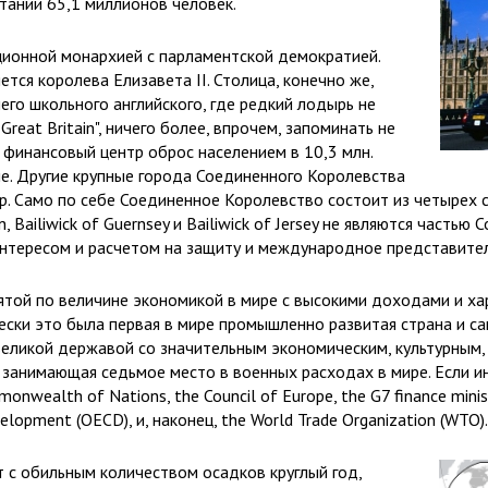
тании 65,1 миллионов человек.
ионной монархией с парламентской демократией.
тся королева Елизавета II. Столица, конечно же,
его школьного английского, где редкий лодырь не
 Great Britain", ничего более, впрочем, запоминать не
 финансовый центр оброс населением в 10,3 млн.
пе. Другие крупные города Соединенного Королевства
ер. Само по себе Соединенное Королевство состоит из четырех с
 Bailiwick of Guernsey и Bailiwick of Jersey не являются часть
интересом и расчетом на защиту и международное представител
ятой по величине экономикой в мире с высокими доходами и ха
чески это была первая в мире промышленно развитая страна и с
 великой державой со значительным экономическим, культурным,
 занимающая седьмое место в военных расходах в мире. Если 
monwealth of Nations, the Council of Europe, the G7 finance minis
elopment (OECD), и, наконец, the World Trade Organization (WTO).
 с обильным количеством осадков круглый год,