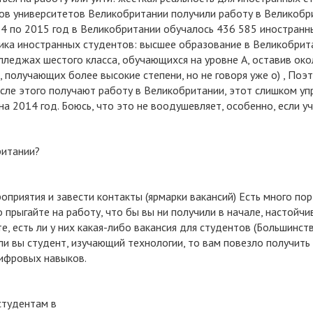
ов университетов Великобритании получили работу в Великобри
14 по 2015 год в Великобритании обучалось 436 585 иностран
ика иностранных студентов: высшее образование в Великобритан
лледжах шестого класса, обучающихся на уровне А, оставив око
, получающих более высокие степени, но не говоря уже о) , Поэ
осле этого получают работу в Великобритании, этот слишком 
а 2014 год. Боюсь, что это не воодушевляет, особенно, если 
ритании?
приятия и завести контакты (ярмарки вакансий) Есть много порт
 прыгайте на работу, что бы вы ни получили в начале, настойч
е, есть ли у них какая-либо вакансия для студентов (Большинс
ли вы студент, изучающий технологии, то вам повезло получить
ифровых навыков.
студентам в