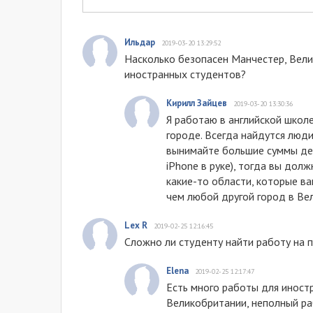
Ильдар
2019-03-20 13:29:52
Насколько безопасен Манчестер, Вел
иностранных студентов?
Кирилл Зайцев
2019-03-20 13:30:36
Я работаю в английской школе
городе. Всегда найдутся люди,
вынимайте большие суммы ден
iPhone в руке), тогда вы дол
какие-то области, которые ва
чем любой другой город в Вел
Lex R
2019-02-25 12:16:45
Сложно ли студенту найти работу на 
Elena
2019-02-25 12:17:47
Есть много работы для иност
Великобритании, неполный раб