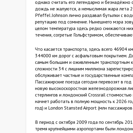
однако считать его легендарно и безнадёжно 
дождь не жалуются, а немыслимая жара лета 20
Pfeffel Johnson лично раздавал бутылки с вод
репутацию под сомнение. Нынешнего мэра зовут 
целом температура здесь редко снижаются ниж
течения, согретые Гольфстримом, обеспечиваю
Что касается транспорта, здесь всего 46904 к
344000 км дорог с асфальтовым покрытием. Д
самым большим и оживленным транспортным ко
сложности 34 с лишним миллиона зарегистрир
обслуживает частные и государственные компании
Пассажирские поезда сегодня перевозят в год 
новую высокоскоростная железнодорожная ли
стерлингов и лондонский Crossrail стоимостью
начнет работать в полную мощность к 2026 году
год) и London Stansted Airport (млн пассажиров в
В период с октября 2009 года по сентябрь 20
тремя крупнейшими аэропортами были лондонск