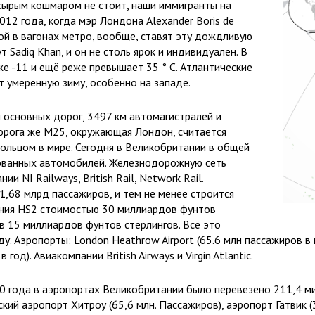
сырым кошмаром не стоит, наши иммигранты на
12 года, когда мэр Лондона Alexander Boris de
ой в вагонах метро, вообще, ставят эту дождливую
Sadiq Khan, и он не столь ярок и индивидуален. В
е -11 и ещё реже превышает 35 ° C. Атлантические
т умеренную зиму, особенно на западе.
м основных дорог, 3497 км автомагистралей и
орога же M25, окружающая Лондон, считается
льцом в мире. Сегодня в Великобритании в общей
ованных автомобилей. Железнодорожную сеть
 NI Railways, British Rail, Network Rail.
1,68 млрд пассажиров, и тем не менее строится
ния HS2 стоимостью 30 миллиардов фунтов
 в 15 миллиардов фунтов стерлингов. Всё это
. Аэропорты: London Heathrow Airport (65.6 млн пассажиров в го
 год). Авиакомпании British Airways и Virgin Atlantic.
10 года в аэропортах Великобритании было перевезено 211,4 ми
ий аэропорт Хитроу (65,6 млн. Пассажиров), аэропорт Гатвик (