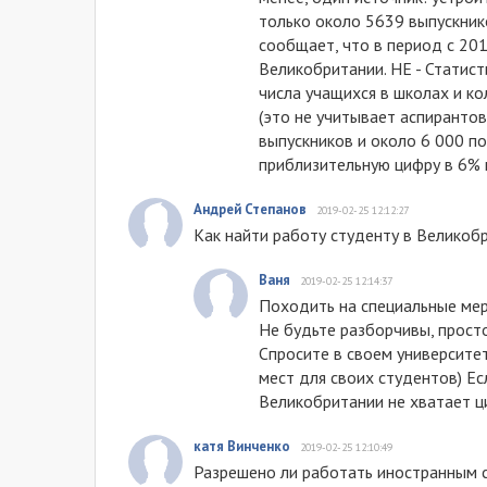
только около 5639 выпускник
сообщает, что в период с 20
Великобритании. HE - Статист
числа учащихся в школах и ко
(это не учитывает аспирантов
выпускников и около 6 000 п
приблизительную цифру в 6% н
Андрей Степанов
2019-02-25 12:12:27
Как найти работу студенту в Великоб
Ваня
2019-02-25 12:14:37
Походить на специальные меро
Не будьте разборчивы, просто
Спросите в своем университет
мест для своих студентов) Ес
Великобритании не хватает ц
катя Винченко
2019-02-25 12:10:49
Разрешено ли работать иностранным 