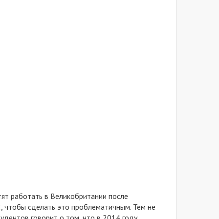
тят работать в Великобритании после
2, чтобы сделать это проблематичным. Тем не
тудентов говорит о том, что в 2014 году