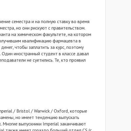
ение семестра и на полную ставку во время
местра, но они рискуют с правительством.
ранта на химическом факультете, на котором
получившим квалификацию фармацевта в
денег, чтобы заплатить за курс, поэтому
. Один иностранный студент в классе давал
еподаватели не суетились. Те, кто проявил
rial / Bristol / Warwick / Oxford, которые
замены, но имеет тенденцию выпускать
. Многие выпускники Imperial заканчивают
rial также имеет гораздо больший отдел CS (с