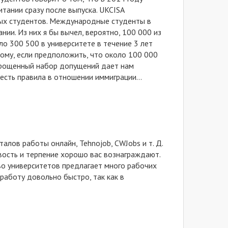
тании сразу после выпуска. UKCISA
ных студентов. Международные студенты в
ии. Из них я бы вычел, вероятно, 100 000 из
ло 300 500 в университете в течение 3 лет
тому, если предположить, что около 100 000
упрощенный набор допущений дает нам
учесть правила в отношении иммиграции…
алов работы онлайн, Tehnojob, CWJobs и т. Д.
ивость и терпение хорошо вас вознаграждают.
тво университетов предлагает много рабочих
 работу довольно быстро, так как в