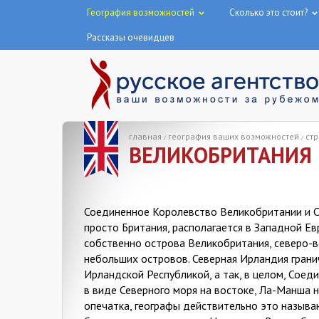
География возможностей
Сколько это стоит?
Рассказы очевидцев
главная
география ваших возможностей
ст
/
/
ВЕЛИКОБРИТАНИЯ
Соединенное Королевство Великобритании и Се
просто Британия, располагается в Западной Ев
собственно острова Великобритания, северо-
небольших островов. Северная Ирландия гранич
Ирландской Республикой, а так, в целом, Сое
в виде Северного моря на востоке, Ла-Манша на
опечатка, географы действительно это называ