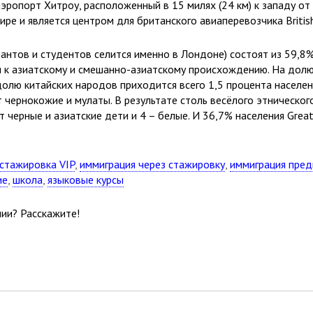
 аэропорт Хитроу, расположенный в 15 милях (24 км) к западу 
 и является центром для британского авиаперевозчика British Ai
тов и студентов селится именно в Лондоне) состоят из 59,8% (
я к азиатскому и смешанно-азиатскому происхождению. На долю
олю китайских народов приходится всего 1,5 процента населения,
чернокожие и мулаты. В результате столь весёлого этнического
 черные и азиатские дети и 4 – белые. И 36,7% населения Grea
стажировка VIP
,
иммиграция через стажировку
,
иммиграция пре
ие
,
школа
,
языковые курсы
ии? Расскажите!