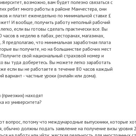
иверситет, возможно, вам будет полезно связаться с
 этих ребят много работы в районе Манчестера, они
ков и платят еженедельно по минимальной ставке £
может! И вообще, получить работу неполный рабочий
легко, если вы готовы сделать практически все. Вы
часов в неделю в пабах, ресторанах, магазинах,
Д. Я предполагаю, что минимальная заработная плата
оторые вы получите, но на большинстве рабочих мест
. Получите свой национальный страховой номер и
ко вы туда доберетесь. Вы можете легко заработать
же если вы не работаете в течение 80 часов каждый
й вариант - частные уроки (онлайн или дома).
 (приезжих) находят
ка из университета?
от вопрос, потому что международные выпускники, которые хо
я, обычно должны подать заявление на получение визы уровня 
ться на работу или уйти: жесткая реальность для иностранных с