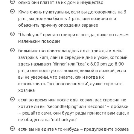
олько они платят за их дом и имущество
Kiwis очень пунктуальны, если вы договорились на 3
p.m., вы должны быть в 3 p.m., или позвонить и
объяснить причину опоздания заранее
"thank you!" принято говорить всегда, даже по самым
маленьким поводам
большинство новозеландцев едят трижды в день:
завтрак в 7am, ланч в середине дня и ужин, который
здесь называют "dinner" или "tea" с 6.00 pm до 8.00
pm, и они пользуются ножом, вилкой и ложкой, если
вы не уверены, что знаете, как и когда их
использовать "по-новозеландски", лучше спросите
хозяина
если во время или после еды хозяин вас спросил, не
хотите ли вы "secondhelping" или "seconds" – добавки
– решайте сами, они будут рады принести вам еще, и
не обидятся на "nothankyou"
если вы не едите что-нибудь – предупредите хозяев